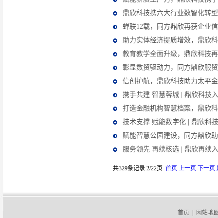
鼎欣科技携六大行业数智化转型
蝉联12载，同方鼎欣再获企业信
助力实体经济提质增效，鼎欣科
教育教学全面升级，鼎欣科技再
彰显数贸驱动力，同方鼎欣服贸会
信创护航，鼎欣科技助力太平金
携手共建 智慧蓉城 | 鼎欣科技
打造金融机构智慧档案，鼎欣科
技术支撑 赋能数字化 | 鼎欣
赋能智慧公园建设，同方鼎欣助
服务领先 再续核选 | 鼎欣再
共329条记录 2/22页
首页
上一页
下一页
首页
|
网站地